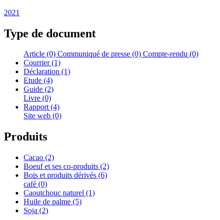
2021
Type de document
Article (0)
Communiqué de presse (0)
Compte-rendu (0)
Courrier (1)
Déclaration (1)
Etude (4)
Guide (2)
Livre (0)
Rapport (4)
Site web (0)
Produits
Cacao (2)
Boeuf et ses co-produits (2)
Bois et produits dérivés (6)
café (0)
Caoutchouc naturel (1)
Huile de palme (5)
Soja (2)