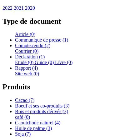
2022
2021
2020
Type de document
Article (0)
Communiqué de presse (1)
Compte-rendu (2)
Courrier (0)
Déclaration (1)
Etude (0)
Guide (0)
Livre (0)
Rapport (4)
Site web (0)
Produits
Cacao (7)
Boeuf et ses co-produits (3)
Bois et produits dérivés (3)
café (0)
Caoutchouc naturel (4)
Huile de palme (3)
Soja (7)