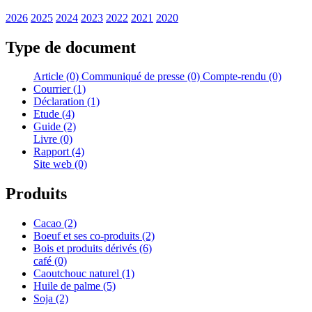
2026
2025
2024
2023
2022
2021
2020
Type de document
Article (0)
Communiqué de presse (0)
Compte-rendu (0)
Courrier (1)
Déclaration (1)
Etude (4)
Guide (2)
Livre (0)
Rapport (4)
Site web (0)
Produits
Cacao (2)
Boeuf et ses co-produits (2)
Bois et produits dérivés (6)
café (0)
Caoutchouc naturel (1)
Huile de palme (5)
Soja (2)