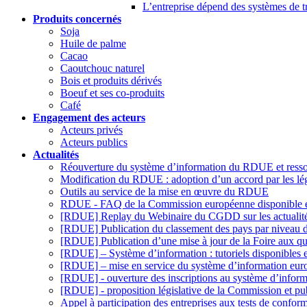
L’entreprise dépend des systèmes de tr
Produits concernés
Soja
Huile de palme
Cacao
Caoutchouc naturel
Bois et produits dérivés
Boeuf et ses co-produits
Café
Engagement des acteurs
Acteurs privés
Acteurs publics
Actualités
Réouverture du système d’information du RDUE et ressour
Modification du RDUE : adoption d’un accord par les lég
Outils au service de la mise en œuvre du RDUE
RDUE - FAQ de la Commission européenne disponible e
[RDUE] Replay du Webinaire du CGDD sur les actuali
[RDUE] Publication du classement des pays par niveau d
[RDUE] Publication d’une mise à jour de la Foire aux que
[RDUE] – Système d’information : tutoriels disponibles e
[RDUE] – mise en service du système d’information eur
[RDUE] - ouverture des inscriptions au système d’info
[RDUE] - proposition législative de la Commission et pu
Appel à participation des entreprises aux tests de confo