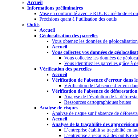
Accueil
Informations préliminaires
Mise en conformité avec le RDUE : méthode et out
Précisions quant à l’utilisation des outils
Outils
Accueil
Géolocalisation des parcelles
Vous obtenez les données de géolocalisation 
Accueil
Vous collectez vos données de géolocalis
Vous collectez les données de géolocal
Vous identifiez les parcelles grâce à 
Vérification des parcelles
Accueil
Vérification de l’absence d’erreur dans l
Vérification de l’absence d’erreur dan
Vérification de l’absence de déforestation 
Analyse de l’évolution de la déforesta
Ressources cartographiques brutes
Analyse de risques
Analyse de risque sur l’absence de déforesta
Accueil
Analyse de la traçabilité des approvision
L’entreprise établit sa traçabilité en in
L’entreprise a recours à des outils ext