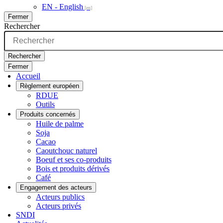
EN - English
Fermer
Rechercher
Rechercher
Fermer
Accueil
Règlement européen
RDUE
Outils
Produits concernés
Huile de palme
Soja
Cacao
Caoutchouc naturel
Boeuf et ses co-produits
Bois et produits dérivés
Café
Engagement des acteurs
Acteurs publics
Acteurs privés
SNDI