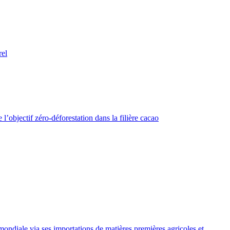
rel
e l’objectif zéro-déforestation dans la filière cacao
mondiale via ses importations de matières premières agricoles et