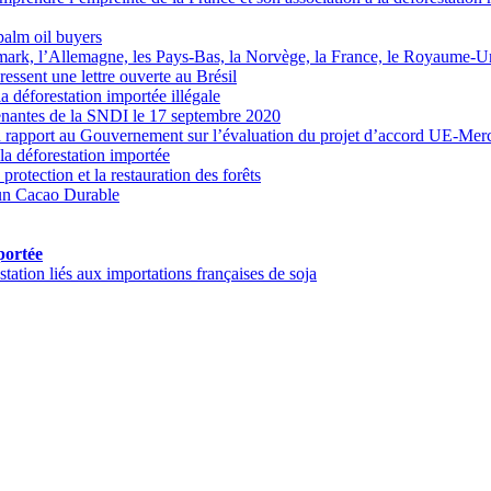
palm oil buyers
rk, l’Allemagne, les Pays-Bas, la Norvège, la France, le Royaume-Uni 
essent une lettre ouverte au Brésil
a déforestation importée illégale
renantes de la SNDI le 17 septembre 2020
rapport au Gouvernement sur l’évaluation du projet d’accord UE-Mer
la déforestation importée
rotection et la restauration des forêts
 un Cacao Durable
portée
tation liés aux importations françaises de soja