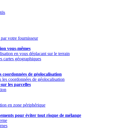
ils
par votre fournisseur
ation vous-mêmes
isation en vous déplaçant sur le terrain
des cartes géographiques
es coordonnées de géolocalisation
s les coordonnées de géolocalisation
sur les parcelles
tion
tion en zone périphérique
nements pour éviter tout risque de mélange
terne
ernes