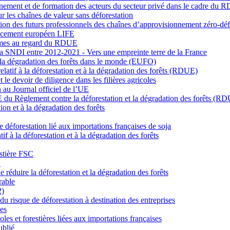
ement et de formation des acteurs du secteur privé dans le cadre du
 les chaînes de valeur sans déforestation
des futurs professionnels des chaînes d’approvisionnement zéro-déf
ancement européen LIFE
ormes au regard du RDUE
 la SNDI entre 2012-2021 - Vers une empreinte terre de la France
et la dégradation des forêts dans le monde (EUFO)
atif à la déforestation et à la dégradation des forêts (RDUE)
e devoir de diligence dans les filières agricoles
 au Journal officiel de l’UE
E du Règlement contre la déforestation et la dégradation des forêts (R
ion et à la dégradation des forêts
 déforestation lié aux importations françaises de soja
f à la déforestation et à la dégradation des forêts
estière FSC
O
réduire la déforestation et la dégradation des forêts
rable
2)
 risque de déforestation à destination des entreprises
es
les et forestières liées aux importations françaises
ublié