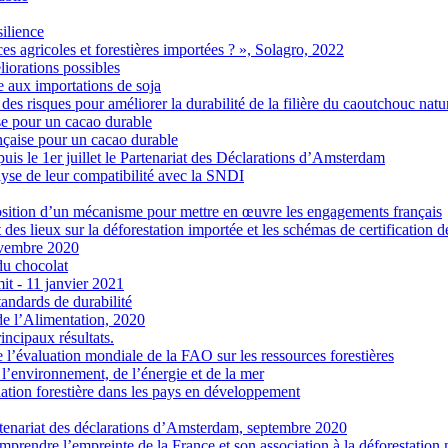
silience
 agricoles et forestières importées ? », Solagro, 2022
liorations possibles
e aux importations de soja
s risques pour améliorer la durabilité de la filière du caoutchouc natu
se pour un cacao durable
ançaise pour un cacao durable
s le 1er juillet le Partenariat des Déclarations d’Amsterdam
alyse de leur compatibilité avec la SNDI
oposition d’un mécanisme pour mettre en œuvre les engagements français
at des lieux sur la déforestation importée et les schémas de certification d
ovembre 2020
du chocolat
t - 11 janvier 2021
standards de durabilité
 de l’Alimentation, 2020
incipaux résultats.
e l’évaluation mondiale de la FAO sur les ressources forestières
l’environnement, de l’énergie et de la mer
adation forestière dans les pays en développement
rtenariat des déclarations d’Amsterdam, septembre 2020
omprendre l’empreinte de la France et son association à la déforestation 