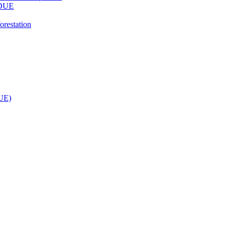
 RDUE
orestation
DUE)