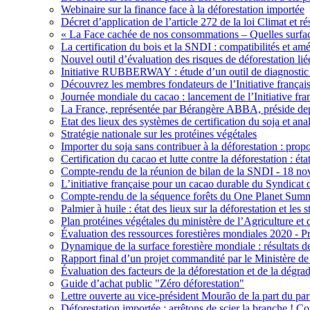
Webinaire sur la finance face à la déforestation importée
Décret d’application de l’article 272 de la loi Climat et ré
« La Face cachée de nos consommations – Quelles surfaces
La certification du bois et la SNDI : compatibilités et amé
Nouvel outil d’évaluation des risques de déforestation lié
Initiative RUBBERWAY : étude d’un outil de diagnostic de
Découvrez les membres fondateurs de l’Initiative françai
Journée mondiale du cacao : lancement de l’Initiative fr
La France, représentée par Bérangère ABBA, préside depui
Etat des lieux des systèmes de certification du soja et an
Stratégie nationale sur les protéines végétales
Importer du soja sans contribuer à la déforestation : pr
Certification du cacao et lutte contre la déforestation : ét
Compte-rendu de la réunion de bilan de la SNDI - 18 n
L’initiative française pour un cacao durable du Syndicat 
Compte-rendu de la séquence forêts du One Planet Summi
Palmier à huile : état des lieux sur la déforestation et les 
Plan protéines végétales du ministère de l’Agriculture et
Évaluation des ressources forestières mondiales 2020 - Pr
Dynamique de la surface forestière mondiale : résultats d
Rapport final d’un projet commandité par le Ministère de 
Évaluation des facteurs de la déforestation et de la dégr
Guide d’achat public "Zéro déforestation"
Lettre ouverte au vice-président Mourão de la part du pa
Déforestation importée : arrêtons de scier la branche ! C