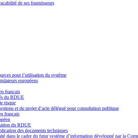
açabilité de ses fournisseurs
ces pour l’utilisation du système
islateurs européens
n français
tés du RDUE
e risque
stions et du projet d’acte délégué pour consultation publique
n français
opéen
rmation du RDUE
blication des documents techniques
rmité dans le cadre du futur système d’information développé par la Co