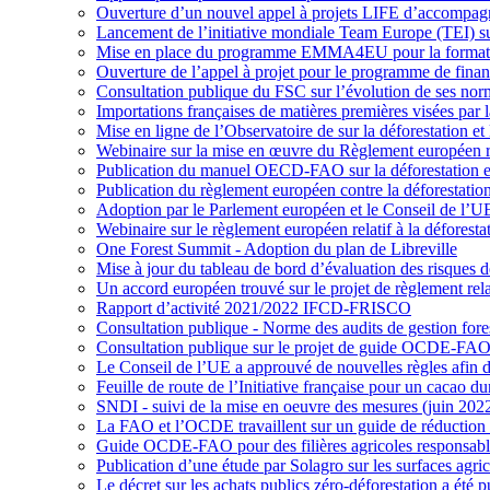
Ouverture d’un nouvel appel à projets LIFE d’accompagn
Lancement de l’initiative mondiale Team Europe (TEI) sur
Mise en place du programme EMMA4EU pour la formation 
Ouverture de l’appel à projet pour le programme de fin
Consultation publique du FSC sur l’évolution de ses n
Importations françaises de matières premières visées par
Mise en ligne de l’Observatoire de sur la déforestation 
Webinaire sur la mise en œuvre du Règlement européen rel
Publication du manuel OECD-FAO sur la déforestation et l
Publication du règlement européen contre la déforestation
Adoption par le Parlement européen et le Conseil de l’U
Webinaire sur le règlement européen relatif à la déforestat
One Forest Summit
- Adoption du plan de Libreville
Mise à jour du tableau de bord d’évaluation des risques de
Un accord européen trouvé sur le projet de règlement relati
Rapport d’activité 2021/2022 IFCD-FRISCO
Consultation publique - Norme des audits de gestion for
Consultation publique sur le projet de guide OCDE-FA
Le Conseil de l’UE a approuvé de nouvelles règles afin de 
Feuille de route de l’Initiative française pour un cacao du
SNDI - suivi de la mise en oeuvre des mesures (juin 202
La FAO et l’OCDE travaillent sur un guide de réduction du
Guide OCDE-FAO pour des filières agricoles responsabl
Publication d’une étude par Solagro sur les surfaces agrico
Le décret sur les achats publics zéro-déforestation a été p