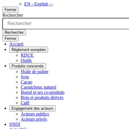
EN - English
Fermer
Rechercher
Rechercher
Fermer
Accueil
Règlement européen
RDUE
Outils
Produits concernés
Huile de palme
Soja
Cacao
Caoutchouc naturel
Boeuf et ses co-produits
Bois et produits dérivés
Café
Engagement des acteurs
Acteurs publics
Acteurs privés
SNDI