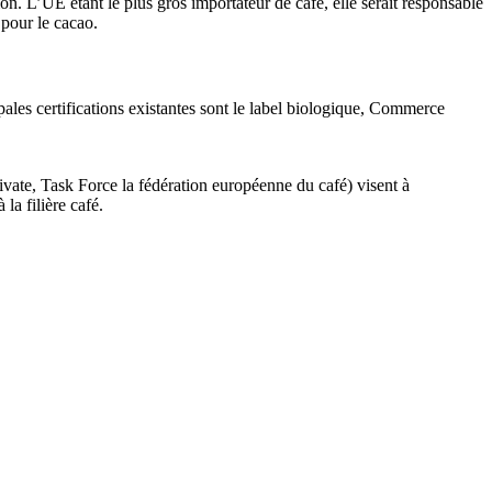
on. L’UE étant le plus gros importateur de café, elle serait responsable
 pour le cacao.
ales certifications existantes sont le label biologique, Commerce
ivate, Task Force la fédération européenne du café) visent à
a filière café.