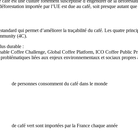
 café est une culture fortement susceptible d’engendrer de la déforestati
déforestation importée par l’UE est due au café, soit presque autant que
andard qui permet d’améliorer la traçabilité du café. Les quatre princip
ommunity (4C).
plus durable :
tainable Coffee Challenge, Global Coffee Platform, ICO Coffee Public Pr
 problématiques liées aux enjeux environnementaux et sociaux propres à l
de personnes consomment du café dans le monde
de café vert sont importées par la France chaque année