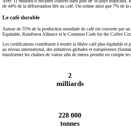
Avec 11 millions d’hectares cultivés dans plus de 50 pays tropicaux, le
de 44% de la déforestation liée au café. On estime ainsi que 7% de la 
Le café durable
Autour de 55% de la production mondiale de café est couverte par un st
Equitable, Rainforest Alliance et le Common Code for the Coffee C
Les certifications contribuent à rendre la filière café plus équitable et 
au niveau international, des initiatives globales et européennes (Sus
transformer les chaînes de valeur afin de mieux prendre en compte les
2
milliards
228 000
tonnes