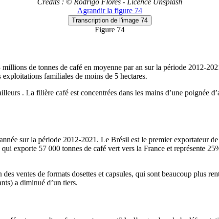
Crédits : © Rodrigo Flores - Licence Unsplash
Agrandir
la figure 74
Transcription
de l'image 74
Figure 74
3 millions de tonnes de café en moyenne par an sur la période 2012-2021
exploitations familiales de moins de 5 hectares.
leurs . La filière café est concentrées dans les mains d’une poignée d’
née sur la période 2012-2021. Le Brésil est le premier exportateur de 
e qui exporte 57 000 tonnes de café vert vers la France et représente 25
es ventes de formats dosettes et capsules, qui sont beaucoup plus renta
nts) a diminué d’un tiers.