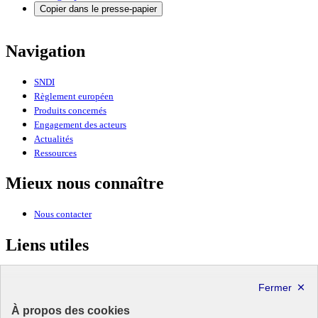
Copier dans le presse-papier
Navigation
SNDI
Règlement européen
Produits concernés
Engagement des acteurs
Actualités
Ressources
Mieux nous connaître
Nous contacter
Liens utiles
Ministère de la Transition écologique, de la Biodiversité et des
Négociations internationales sur le climat et la nature
À propos des cookies
MINISTÈRE