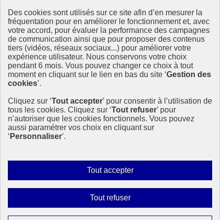
DE LA TRANSITION
Des cookies sont utilisés sur ce site afin d’en mesurer la
ÉCOLOGIQUE,
fréquentation pour en améliorer le fonctionnement et, avec
DE L'ÉNERGIE, DU CLIMAT
votre accord, pour évaluer la performance des campagnes
ET DE LA PRÉVENTION
de communication ainsi que pour proposer des contenus
DES RISQUES
tiers (vidéos, réseaux sociaux...) pour améliorer votre
expérience utilisateur. Nous conservons votre choix
Ce site est administré par le Commissariat général au développement
pendant 6 mois. Vous pouvez changer ce choix à tout
durable (CGDD), direction transversale du ministère de la Transition
moment en cliquant sur le lien en bas du site ‘
Gestion des
écologique et de la Cohésion des territoires (MTECT), en charge du
cookies
’.
pilotage de la mise en œuvre de la SNDI. Cette stratégie
interministérielle associe les ministères de l’Agriculture, de
Cliquez sur ‘
Tout accepter
’ pour consentir à l’utilisation de
l’Économie, de l’Europe et des affaires étrangères et de la
tous les cookies. Cliquez sur ‘
Tout refuser
’ pour
Recherche.
n’autoriser que les cookies fonctionnels. Vous pouvez
info.gouv.fr
- ouvre une nouvelle fenêtre
aussi paramétrer vos choix en cliquant sur
service-public.fr
- ouvre une nouvelle fenêtre
‘
Personnaliser
’.
info.gouv.fr
- ouvre une nouvelle fenêtre
info.gouv.fr
- ouvre une nouvelle fenêtre
Autoriser
Plan du site
Tout accepter
Accessibilité : partiellement conforme
tous
Données personnelles
les
Mentions légales
Interdire
Tout refuser
cookies
Gestion des cookies
tous