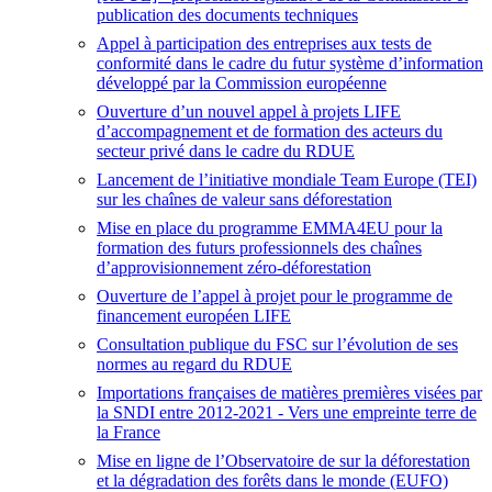
publication des documents techniques
Appel à participation des entreprises aux tests de
conformité dans le cadre du futur système d’information
développé par la Commission européenne
Ouverture d’un nouvel appel à projets LIFE
d’accompagnement et de formation des acteurs du
secteur privé dans le cadre du RDUE
Lancement de l’initiative mondiale Team Europe (TEI)
sur les chaînes de valeur sans déforestation
Mise en place du programme EMMA4EU pour la
formation des futurs professionnels des chaînes
d’approvisionnement zéro-déforestation
Ouverture de l’appel à projet pour le programme de
financement européen LIFE
Consultation publique du FSC sur l’évolution de ses
normes au regard du RDUE
Importations françaises de matières premières visées par
la SNDI entre 2012-2021 - Vers une empreinte terre de
la France
Mise en ligne de l’Observatoire de sur la déforestation
et la dégradation des forêts dans le monde (EUFO)