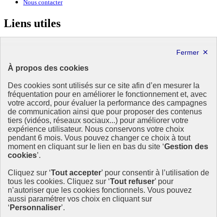
Nous contacter
Liens utiles
Ministère de la Transition écologique, de la Biodiversité et des
Négociations internationales sur le climat et la nature
À propos des cookies
MINISTÈRE
DE LA TRANSITION
Des cookies sont utilisés sur ce site afin d’en mesurer la
ÉCOLOGIQUE,
fréquentation pour en améliorer le fonctionnement et, avec
DE L'ÉNERGIE, DU CLIMAT
votre accord, pour évaluer la performance des campagnes
ET DE LA PRÉVENTION
de communication ainsi que pour proposer des contenus
DES RISQUES
tiers (vidéos, réseaux sociaux...) pour améliorer votre
expérience utilisateur. Nous conservons votre choix
Ce site est administré par le Commissariat général au développement
pendant 6 mois. Vous pouvez changer ce choix à tout
durable (CGDD), direction transversale du ministère de la Transition
moment en cliquant sur le lien en bas du site ‘
Gestion des
écologique et de la Cohésion des territoires (MTECT), en charge du
cookies
’.
pilotage de la mise en œuvre de la SNDI. Cette stratégie
interministérielle associe les ministères de l’Agriculture, de
Cliquez sur ‘
Tout accepter
’ pour consentir à l’utilisation de
l’Économie, de l’Europe et des affaires étrangères et de la
tous les cookies. Cliquez sur ‘
Tout refuser
’ pour
Recherche.
n’autoriser que les cookies fonctionnels. Vous pouvez
info.gouv.fr
- ouvre une nouvelle fenêtre
aussi paramétrer vos choix en cliquant sur
service-public.fr
- ouvre une nouvelle fenêtre
‘
Personnaliser
’.
info.gouv.fr
- ouvre une nouvelle fenêtre