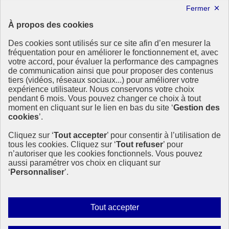
Négociations internationales sur le climat et la nature
À propos des cookies
MINISTÈRE
DE LA TRANSITION
Des cookies sont utilisés sur ce site afin d’en mesurer la
ÉCOLOGIQUE,
fréquentation pour en améliorer le fonctionnement et, avec
DE L'ÉNERGIE, DU CLIMAT
votre accord, pour évaluer la performance des campagnes
ET DE LA PRÉVENTION
de communication ainsi que pour proposer des contenus
DES RISQUES
tiers (vidéos, réseaux sociaux...) pour améliorer votre
expérience utilisateur. Nous conservons votre choix
Ce site est administré par le Commissariat général au développement
pendant 6 mois. Vous pouvez changer ce choix à tout
durable (CGDD), direction transversale du ministère de la Transition
moment en cliquant sur le lien en bas du site ‘
Gestion des
écologique et de la Cohésion des territoires (MTECT), en charge du
cookies
’.
pilotage de la mise en œuvre de la SNDI. Cette stratégie
interministérielle associe les ministères de l’Agriculture, de
Cliquez sur ‘
Tout accepter
’ pour consentir à l’utilisation de
l’Économie, de l’Europe et des affaires étrangères et de la
tous les cookies. Cliquez sur ‘
Tout refuser
’ pour
Recherche.
n’autoriser que les cookies fonctionnels. Vous pouvez
info.gouv.fr
- ouvre une nouvelle fenêtre
aussi paramétrer vos choix en cliquant sur
service-public.fr
- ouvre une nouvelle fenêtre
‘
Personnaliser
’.
info.gouv.fr
- ouvre une nouvelle fenêtre
info.gouv.fr
- ouvre une nouvelle fenêtre
Autoriser
Plan du site
Tout accepter
Accessibilité : partiellement conforme
tous
Données personnelles