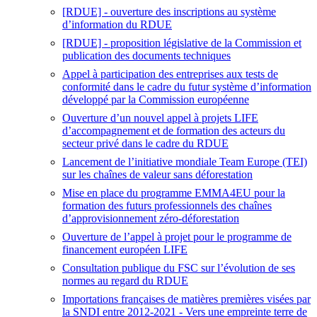
[RDUE] - ouverture des inscriptions au système
d’information du RDUE
[RDUE] - proposition législative de la Commission et
publication des documents techniques
Appel à participation des entreprises aux tests de
conformité dans le cadre du futur système d’information
développé par la Commission européenne
Ouverture d’un nouvel appel à projets LIFE
d’accompagnement et de formation des acteurs du
secteur privé dans le cadre du RDUE
Lancement de l’initiative mondiale Team Europe (TEI)
sur les chaînes de valeur sans déforestation
Mise en place du programme EMMA4EU pour la
formation des futurs professionnels des chaînes
d’approvisionnement zéro-déforestation
Ouverture de l’appel à projet pour le programme de
financement européen LIFE
Consultation publique du FSC sur l’évolution de ses
normes au regard du RDUE
Importations françaises de matières premières visées par
la SNDI entre 2012-2021 - Vers une empreinte terre de