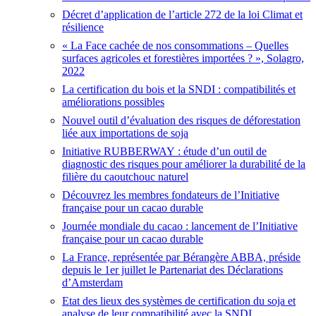
Décret d’application de l’article 272 de la loi Climat et
résilience
« La Face cachée de nos consommations – Quelles
surfaces agricoles et forestières importées ? », Solagro,
2022
La certification du bois et la SNDI : compatibilités et
améliorations possibles
Nouvel outil d’évaluation des risques de déforestation
liée aux importations de soja
Initiative RUBBERWAY : étude d’un outil de
diagnostic des risques pour améliorer la durabilité de la
filière du caoutchouc naturel
Découvrez les membres fondateurs de l’Initiative
française pour un cacao durable
Journée mondiale du cacao : lancement de l’Initiative
française pour un cacao durable
La France, représentée par Bérangère ABBA, préside
depuis le 1er juillet le Partenariat des Déclarations
d’Amsterdam
Etat des lieux des systèmes de certification du soja et
analyse de leur compatibilité avec la SNDI