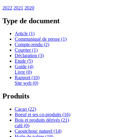
2022
2021
2020
Type de document
Article (1)
Communiqué de presse (1)
Compte-rendu (2)
Courrier (1)
Déclaration (3)
Etude (5)
Guide (4)
Livre (0)
Rapport (10)
Site web (0)
Produits
Cacao (22)
Boeuf et ses co-produits (16)
Bois et produits dérivés (21)
café (0)
Caoutchouc naturel (14)
Huile de palme (19)