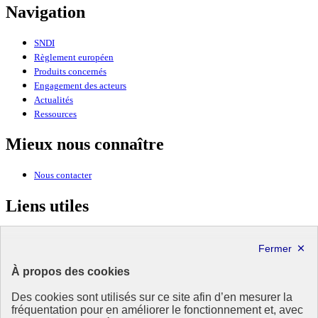
Navigation
SNDI
Règlement européen
Produits concernés
Engagement des acteurs
Actualités
Ressources
Mieux nous connaître
Nous contacter
Liens utiles
Ministère de la Transition écologique, de la Biodiversité et des
Négociations internationales sur le climat et la nature
À propos des cookies
MINISTÈRE
DE LA TRANSITION
Des cookies sont utilisés sur ce site afin d’en mesurer la
ÉCOLOGIQUE,
fréquentation pour en améliorer le fonctionnement et, avec
DE L'ÉNERGIE, DU CLIMAT