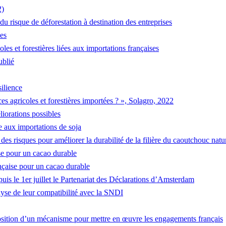
2)
 risque de déforestation à destination des entreprises
es
les et forestières liées aux importations françaises
ublié
silience
 agricoles et forestières importées ? », Solagro, 2022
liorations possibles
e aux importations de soja
s risques pour améliorer la durabilité de la filière du caoutchouc natu
se pour un cacao durable
ançaise pour un cacao durable
s le 1er juillet le Partenariat des Déclarations d’Amsterdam
alyse de leur compatibilité avec la SNDI
oposition d’un mécanisme pour mettre en œuvre les engagements français