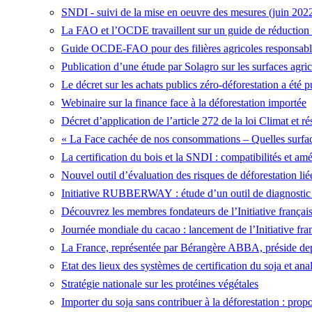
SNDI - suivi de la mise en oeuvre des mesures (juin 202
La FAO et l’OCDE travaillent sur un guide de réduction du
Guide OCDE-FAO pour des filières agricoles responsabl
Publication d’une étude par Solagro sur les surfaces agrico
Le décret sur les achats publics zéro-déforestation a été p
Webinaire sur la finance face à la déforestation importée
Décret d’application de l’article 272 de la loi Climat et ré
« La Face cachée de nos consommations – Quelles surfaces
La certification du bois et la SNDI : compatibilités et amé
Nouvel outil d’évaluation des risques de déforestation lié
Initiative RUBBERWAY : étude d’un outil de diagnostic de
Découvrez les membres fondateurs de l’Initiative françai
Journée mondiale du cacao : lancement de l’Initiative fr
La France, représentée par Bérangère ABBA, préside depui
Etat des lieux des systèmes de certification du soja et an
Stratégie nationale sur les protéines végétales
Importer du soja sans contribuer à la déforestation : pr