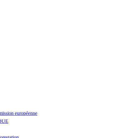
mmission européenne
 RDUE
orestation