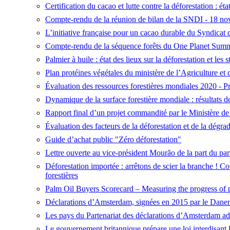
Certification du cacao et lutte contre la déforestation : ét
Compte-rendu de la réunion de bilan de la SNDI - 18 n
L’initiative française pour un cacao durable du Syndicat 
Compte-rendu de la séquence forêts du One Planet Summi
Palmier à huile : état des lieux sur la déforestation et les 
Plan protéines végétales du ministère de l’Agriculture et
Évaluation des ressources forestières mondiales 2020 - Pr
Dynamique de la surface forestière mondiale : résultats d
Rapport final d’un projet commandité par le Ministère de 
Évaluation des facteurs de la déforestation et de la dégr
Guide d’achat public "Zéro déforestation"
Lettre ouverte au vice-président Mourão de la part du pa
Déforestation importée : arrêtons de scier la branche ! C
forestières
Palm Oil Buyers Scorecard – Measuring the progress of 
Déclarations d’Amsterdam, signées en 2015 par le Danema
Les pays du Partenariat des déclarations d’Amsterdam adr
Le gouvernement britannique prépare une loi interdisant l