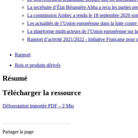
La secrétaire d’État Bérangère Abba a reçu les parties p
La commission Ambec a rendu le 18 septembre 2020 son 
Les actualités de l’Union européenne dans la lutte contre 
La plateforme multi-acteurs de l’Union européenne sur la p
Rapport d’activité 2021/2022 - Initiative Française pour
Rapport
Bois et produits dérivés
Résumé
Télécharger la ressource
Déforestation importée
PDF – 2 Mio
Partager la page