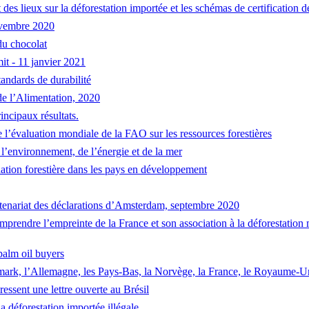
at des lieux sur la déforestation importée et les schémas de certification d
ovembre 2020
du chocolat
t - 11 janvier 2021
standards de durabilité
 de l’Alimentation, 2020
incipaux résultats.
e l’évaluation mondiale de la FAO sur les ressources forestières
l’environnement, de l’énergie et de la mer
adation forestière dans les pays en développement
rtenariat des déclarations d’Amsterdam, septembre 2020
omprendre l’empreinte de la France et son association à la déforestation 
palm oil buyers
rk, l’Allemagne, les Pays-Bas, la Norvège, la France, le Royaume-Uni 
essent une lettre ouverte au Brésil
a déforestation importée illégale