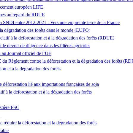
ancement européen LIFE
ormes au regard du RDUE
 la SNDI entre 2012-2021 - Vers une empreinte terre de la France
et la dégradation des forêts dans le monde (EUFO)
atif à la déforestation et à la dégradation des forêts (RDUE)
e devoir de diligence dans les filières agricoles
 au Journal officiel de l’UE
E du Règlement contre la déforestation et la dégradation des forêts (R
ion et à la dégradation des forêts
 déforestation lié aux importations françaises de soja
f à la déforestation et à la dégradation des forêts
estière FSC
O
réduire la déforestation et la dégradation des forêts
rable