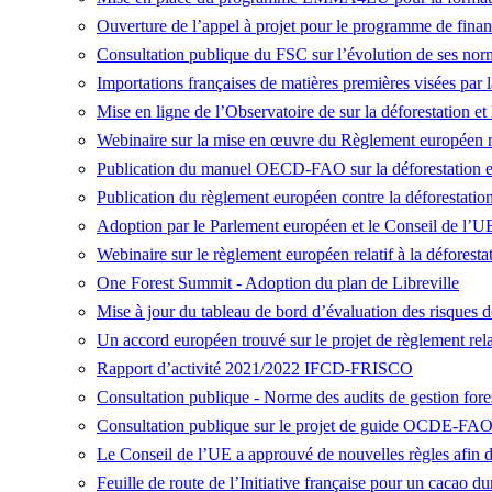
Ouverture de l’appel à projet pour le programme de fin
Consultation publique du FSC sur l’évolution de ses n
Importations françaises de matières premières visées par
Mise en ligne de l’Observatoire de sur la déforestation 
Webinaire sur la mise en œuvre du Règlement européen rel
Publication du manuel OECD-FAO sur la déforestation et l
Publication du règlement européen contre la déforestation
Adoption par le Parlement européen et le Conseil de l’U
Webinaire sur le règlement européen relatif à la déforestat
One Forest Summit
- Adoption du plan de Libreville
Mise à jour du tableau de bord d’évaluation des risques de
Un accord européen trouvé sur le projet de règlement relati
Rapport d’activité 2021/2022 IFCD-FRISCO
Consultation publique - Norme des audits de gestion for
Consultation publique sur le projet de guide OCDE-FA
Le Conseil de l’UE a approuvé de nouvelles règles afin de 
Feuille de route de l’Initiative française pour un cacao du