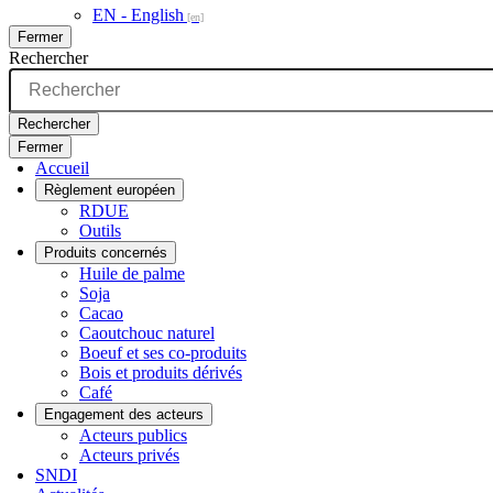
EN - English
Fermer
Rechercher
Rechercher
Fermer
Accueil
Règlement européen
RDUE
Outils
Produits concernés
Huile de palme
Soja
Cacao
Caoutchouc naturel
Boeuf et ses co-produits
Bois et produits dérivés
Café
Engagement des acteurs
Acteurs publics
Acteurs privés
SNDI