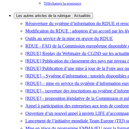
Télécharger la ressource
Les autres articles de la rubrique : Actualités
Réouverture du système d’information du RDUE et ressour
Modification du RDUE : adoption d’un accord par les lég
Outils au service de la mise en œuvre du RDUE
RDUE - FAQ de la Commission européenne disponible e
[RDUE] Replay du Webinaire du CGDD sur les actuali
[RDUE] Publication du classement des pays par niveau d
[RDUE] Publication d’une mise à jour de la Foire aux que
[RDUE] – Système d’information : tutoriels disponibles e
[RDUE] – mise en service du système d’information eur
[RDUE] - ouverture des inscriptions au système d’info
[RDUE] - proposition législative de la Commission et pu
Appel à participation des entreprises aux tests de confo
Ouverture d’un nouvel appel à projets LIFE d’accompagn
Lancement de l’initiative mondiale Team Europe (TEI) sur
Mise en place du programme EMMA4EU pour la formation 