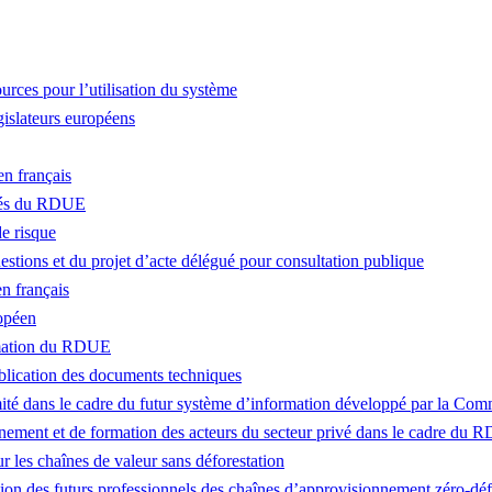
ces pour l’utilisation du système
islateurs européens
n français
tés du RDUE
e risque
stions et du projet d’acte délégué pour consultation publique
n français
opéen
rmation du RDUE
blication des documents techniques
rmité dans le cadre du futur système d’information développé par la Co
ement et de formation des acteurs du secteur privé dans le cadre du
 les chaînes de valeur sans déforestation
des futurs professionnels des chaînes d’approvisionnement zéro-déf