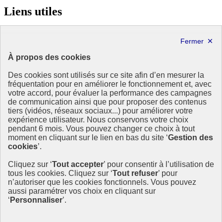
Liens utiles
Ministère de la Transition écologique, de la Biodiversité et des
Négociations internationales sur le climat et la nature
À propos des cookies
MINISTÈRE
DE LA TRANSITION
Des cookies sont utilisés sur ce site afin d’en mesurer la
ÉCOLOGIQUE,
fréquentation pour en améliorer le fonctionnement et, avec
DE L'ÉNERGIE, DU CLIMAT
votre accord, pour évaluer la performance des campagnes
ET DE LA PRÉVENTION
de communication ainsi que pour proposer des contenus
DES RISQUES
tiers (vidéos, réseaux sociaux...) pour améliorer votre
expérience utilisateur. Nous conservons votre choix
Ce site est administré par le Commissariat général au développement
pendant 6 mois. Vous pouvez changer ce choix à tout
durable (CGDD), direction transversale du ministère de la Transition
moment en cliquant sur le lien en bas du site ‘
Gestion des
écologique et de la Cohésion des territoires (MTECT), en charge du
cookies
’.
pilotage de la mise en œuvre de la SNDI. Cette stratégie
interministérielle associe les ministères de l’Agriculture, de
Cliquez sur ‘
Tout accepter
’ pour consentir à l’utilisation de
l’Économie, de l’Europe et des affaires étrangères et de la
tous les cookies. Cliquez sur ‘
Tout refuser
’ pour
Recherche.
n’autoriser que les cookies fonctionnels. Vous pouvez
info.gouv.fr
- ouvre une nouvelle fenêtre
aussi paramétrer vos choix en cliquant sur
service-public.fr
- ouvre une nouvelle fenêtre
‘
Personnaliser
’.
info.gouv.fr
- ouvre une nouvelle fenêtre
info.gouv.fr
- ouvre une nouvelle fenêtre