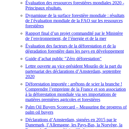
Évaluation des ressources forestières mondiales 2020 -
Principaux résultats.
Dynamique de la surface forestière mondiale : résultats
de l’évaluation mondiale de la FAO sur les ressources
forestières
Rapport final d’un projet commandité par le Ministère
de l’environnement, de l’énergie et de la mer
Évaluation des facteurs de la déforestation et de la
dégradation forestière dans les pays en développement
Guide d’achat public "Zéro déforestation"
Lettre ouverte au vice-président Mourão de la part du
partenariat des déclarations d’Amsterdam, septembre
2020
Déforestation importée : arrêtons de scier la branche !
Comprendre l’empreinte de la France et son association
à la déforestation mondiale via ses importations de
matières premières agricoles et forestières
Palm Oil Buyers Scorecard – Measuring the progress of
palm oil buyers
Déclarations d’Amsterdam, signées en 2015 par le
Danemark, l’Allemagne, les Pays-Bas, la Norvège, la