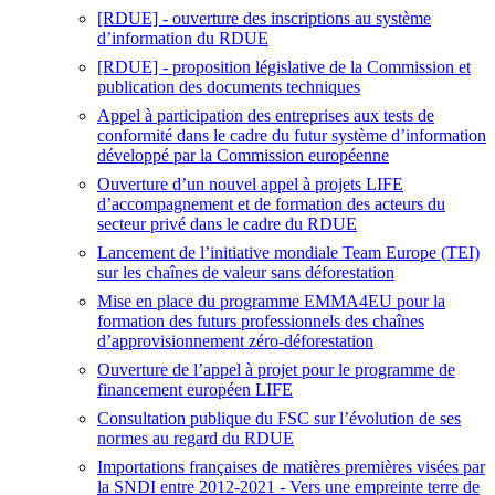
[RDUE] - ouverture des inscriptions au système
d’information du RDUE
[RDUE] - proposition législative de la Commission et
publication des documents techniques
Appel à participation des entreprises aux tests de
conformité dans le cadre du futur système d’information
développé par la Commission européenne
Ouverture d’un nouvel appel à projets LIFE
d’accompagnement et de formation des acteurs du
secteur privé dans le cadre du RDUE
Lancement de l’initiative mondiale Team Europe (TEI)
sur les chaînes de valeur sans déforestation
Mise en place du programme EMMA4EU pour la
formation des futurs professionnels des chaînes
d’approvisionnement zéro-déforestation
Ouverture de l’appel à projet pour le programme de
financement européen LIFE
Consultation publique du FSC sur l’évolution de ses
normes au regard du RDUE
Importations françaises de matières premières visées par
la SNDI entre 2012-2021 - Vers une empreinte terre de