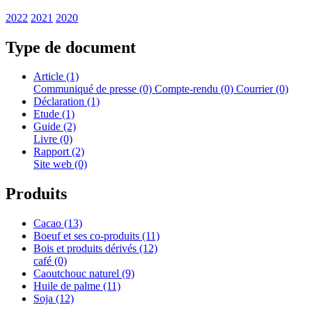
2022
2021
2020
Type de document
Article (1)
Communiqué de presse (0)
Compte-rendu (0)
Courrier (0)
Déclaration (1)
Etude (1)
Guide (2)
Livre (0)
Rapport (2)
Site web (0)
Produits
Cacao (13)
Boeuf et ses co-produits (11)
Bois et produits dérivés (12)
café (0)
Caoutchouc naturel (9)
Huile de palme (11)
Soja (12)