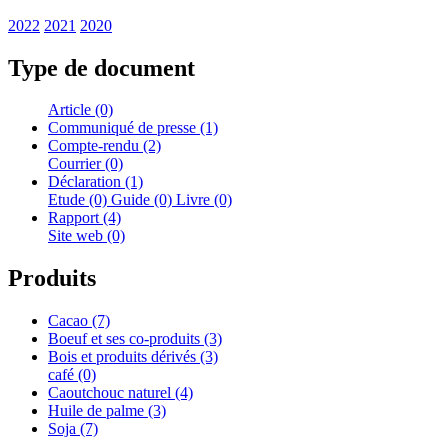
2022
2021
2020
Type de document
Article (0)
Communiqué de presse (1)
Compte-rendu (2)
Courrier (0)
Déclaration (1)
Etude (0)
Guide (0)
Livre (0)
Rapport (4)
Site web (0)
Produits
Cacao (7)
Boeuf et ses co-produits (3)
Bois et produits dérivés (3)
café (0)
Caoutchouc naturel (4)
Huile de palme (3)
Soja (7)