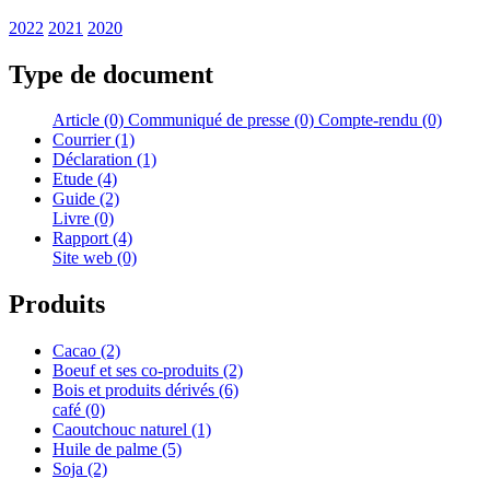
2022
2021
2020
Type de document
Article (0)
Communiqué de presse (0)
Compte-rendu (0)
Courrier (1)
Déclaration (1)
Etude (4)
Guide (2)
Livre (0)
Rapport (4)
Site web (0)
Produits
Cacao (2)
Boeuf et ses co-produits (2)
Bois et produits dérivés (6)
café (0)
Caoutchouc naturel (1)
Huile de palme (5)
Soja (2)