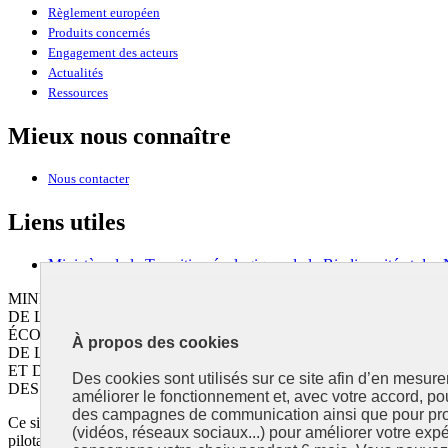
Règlement européen
Produits concernés
Engagement des acteurs
Actualités
Ressources
Mieux nous connaître
Nous contacter
Liens utiles
Ministère de la Transition écologique, de la Biodiversité et des N
MINISTÈRE
DE LA TRANSITION
ÉCOLOGIQUE,
À propos des cookies
DE L'ÉNERGIE, DU CLIMAT
ET DE LA PRÉVENTION
Des cookies sont utilisés sur ce site afin d’en mesure
DES RISQUES
améliorer le fonctionnement et, avec votre accord, p
des campagnes de communication ainsi que pour pro
Ce site est administré par le Commissariat général au développement 
(vidéos, réseaux sociaux...) pour améliorer votre expé
pilotage de la mise en œuvre de la SNDI. Cette stratégie interministéri