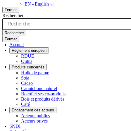
EN - English
Fermer
Rechercher
Rechercher
Fermer
Accueil
Règlement européen
RDUE
Outils
Produits concernés
Huile de palme
Soja
Cacao
Caoutchouc naturel
Boeuf et ses co-produits
Bois et produits dérivés
Café
Engagement des acteurs
Acteurs publics
Acteurs privés
SNDI