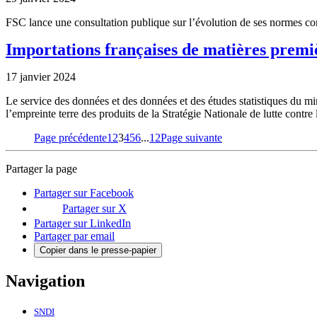
FSC lance une consultation publique sur l’évolution de ses normes 
Importations françaises de matières premiè
17 janvier 2024
Le service des données et des données et des études statistiques du min
l’empreinte terre des produits de la Stratégie Nationale de lutte contre
Page
Page
Page
Page
Page
Page
Page précédente
1
2
3
4
5
6
...
12
Page suivante
Partager la page
Partager sur Facebook
Partager sur X
Partager sur LinkedIn
Partager par email
Copier dans le presse-papier
Navigation
SNDI