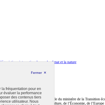
égociations internationales sur le climat et la nature
r la fréquentation pour en
our évaluer la performance
poser des contenus tiers
durable (CGDD), direction transversale du ministère de la Transition é
rience utilisateur. Nous
elle associe les ministères de l’Agriculture, de l’Économie, de l’Europe 