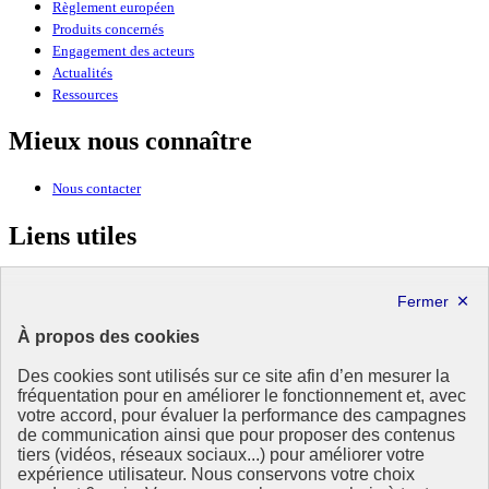
Règlement européen
Produits concernés
Engagement des acteurs
Actualités
Ressources
Mieux nous connaître
Nous contacter
Liens utiles
Ministère de la Transition écologique, de la Biodiversité et des
Négociations internationales sur le climat et la nature
À propos des cookies
MINISTÈRE
DE LA TRANSITION
Des cookies sont utilisés sur ce site afin d’en mesurer la
ÉCOLOGIQUE,
fréquentation pour en améliorer le fonctionnement et, avec
DE L'ÉNERGIE, DU CLIMAT
votre accord, pour évaluer la performance des campagnes
ET DE LA PRÉVENTION
de communication ainsi que pour proposer des contenus
DES RISQUES
tiers (vidéos, réseaux sociaux...) pour améliorer votre
expérience utilisateur. Nous conservons votre choix
Ce site est administré par le Commissariat général au développement