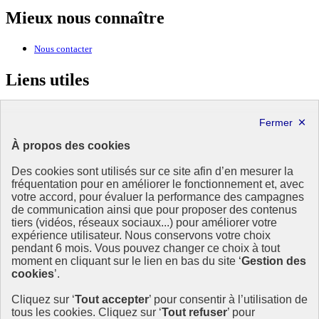
Mieux nous connaître
Nous contacter
Liens utiles
Ministère de la Transition écologique, de la Biodiversité et des
Négociations internationales sur le climat et la nature
À propos des cookies
MINISTÈRE
DE LA TRANSITION
Des cookies sont utilisés sur ce site afin d’en mesurer la
ÉCOLOGIQUE,
fréquentation pour en améliorer le fonctionnement et, avec
DE L'ÉNERGIE, DU CLIMAT
votre accord, pour évaluer la performance des campagnes
ET DE LA PRÉVENTION
de communication ainsi que pour proposer des contenus
DES RISQUES
tiers (vidéos, réseaux sociaux...) pour améliorer votre
expérience utilisateur. Nous conservons votre choix
Ce site est administré par le Commissariat général au développement
pendant 6 mois. Vous pouvez changer ce choix à tout
durable (CGDD), direction transversale du ministère de la Transition
moment en cliquant sur le lien en bas du site ‘
Gestion des
écologique et de la Cohésion des territoires (MTECT), en charge du
cookies
’.
pilotage de la mise en œuvre de la SNDI. Cette stratégie
interministérielle associe les ministères de l’Agriculture, de
Cliquez sur ‘
Tout accepter
’ pour consentir à l’utilisation de
l’Économie, de l’Europe et des affaires étrangères et de la
tous les cookies. Cliquez sur ‘
Tout refuser
’ pour
Recherche.