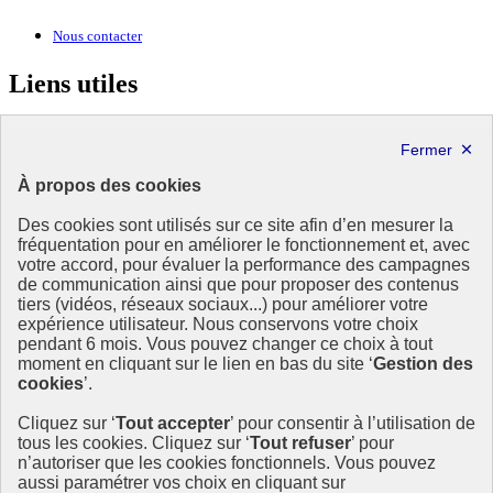
Nous contacter
Liens utiles
Ministère de la Transition écologique, de la Biodiversité et des
Négociations internationales sur le climat et la nature
À propos des cookies
MINISTÈRE
DE LA TRANSITION
Des cookies sont utilisés sur ce site afin d’en mesurer la
ÉCOLOGIQUE,
fréquentation pour en améliorer le fonctionnement et, avec
DE L'ÉNERGIE, DU CLIMAT
votre accord, pour évaluer la performance des campagnes
ET DE LA PRÉVENTION
de communication ainsi que pour proposer des contenus
DES RISQUES
tiers (vidéos, réseaux sociaux...) pour améliorer votre
expérience utilisateur. Nous conservons votre choix
Ce site est administré par le Commissariat général au développement
pendant 6 mois. Vous pouvez changer ce choix à tout
durable (CGDD), direction transversale du ministère de la Transition
moment en cliquant sur le lien en bas du site ‘
Gestion des
écologique et de la Cohésion des territoires (MTECT), en charge du
cookies
’.
pilotage de la mise en œuvre de la SNDI. Cette stratégie
interministérielle associe les ministères de l’Agriculture, de
Cliquez sur ‘
Tout accepter
’ pour consentir à l’utilisation de
l’Économie, de l’Europe et des affaires étrangères et de la
tous les cookies. Cliquez sur ‘
Tout refuser
’ pour
Recherche.
n’autoriser que les cookies fonctionnels. Vous pouvez
info.gouv.fr
- ouvre une nouvelle fenêtre
aussi paramétrer vos choix en cliquant sur