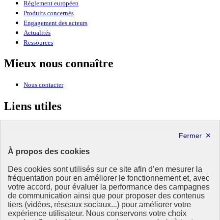
Règlement européen
Produits concernés
Engagement des acteurs
Actualités
Ressources
Mieux nous connaître
Nous contacter
Liens utiles
Ministère de la Transition écologique, de la Biodiversité et des
Négociations internationales sur le climat et la nature
À propos des cookies
MINISTÈRE
DE LA TRANSITION
Des cookies sont utilisés sur ce site afin d’en mesurer la
ÉCOLOGIQUE,
fréquentation pour en améliorer le fonctionnement et, avec
DE L'ÉNERGIE, DU CLIMAT
votre accord, pour évaluer la performance des campagnes
ET DE LA PRÉVENTION
de communication ainsi que pour proposer des contenus
DES RISQUES
tiers (vidéos, réseaux sociaux...) pour améliorer votre
expérience utilisateur. Nous conservons votre choix
Ce site est administré par le Commissariat général au développement